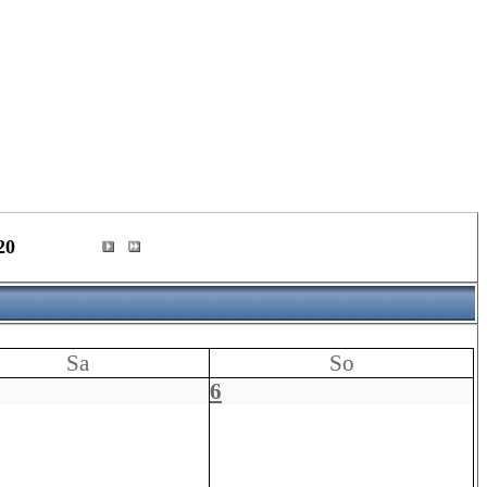
20
Sa
So
6