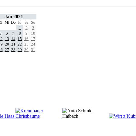
Jan 2021
Di
Mi
Do
Fr
Sa
So
1
2
3
5
6
7
8
9
10
12
13
14
15
16
17
19
20
21
22
23
24
26
27
28
29
30
31