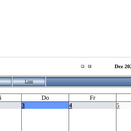
Dez 20
Liste
i
Do
Fr
3
4
5