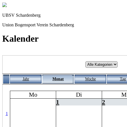
UBSV Schardenberg
Union Bogensport Verein Schardenberg
Kalender
Jahr
Monat
Woche
Tag
Mo
Di
M
1
2
1