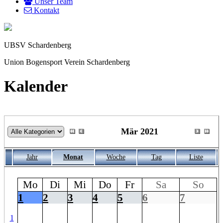
Unser Team
Kontakt
UBSV Schardenberg
Union Bogensport Verein Schardenberg
Kalender
Mär 2021
Jahr
Monat
Woche
Tag
Liste
Mo
Di
Mi
Do
Fr
Sa
So
1
2
3
4
5
6
7
1