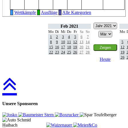
Wettkämpfe
Ausflüge
Alle Kategorien
Feb 2021
Mo
Di
Mi
Do
Fr
Sa
So
Mo
1
2
3
4
5
6
7
8
9
10
11
12
13
14
5
15
16
17
18
19
20
21
12
22
23
24
25
26
27
28
19
26
Heute
Unsere Sponsoren