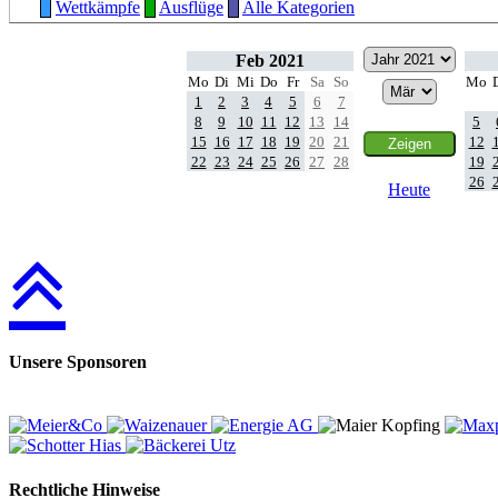
Wettkämpfe
Ausflüge
Alle Kategorien
Feb 2021
Mo
Di
Mi
Do
Fr
Sa
So
Mo
1
2
3
4
5
6
7
8
9
10
11
12
13
14
5
15
16
17
18
19
20
21
12
22
23
24
25
26
27
28
19
26
Heute
Unsere Sponsoren
Rechtliche Hinweise