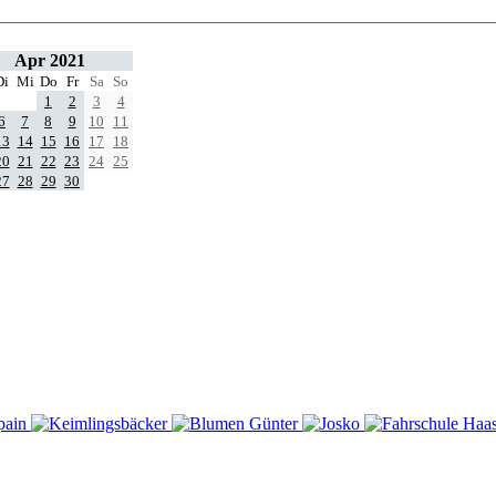
Apr 2021
Di
Mi
Do
Fr
Sa
So
1
2
3
4
6
7
8
9
10
11
13
14
15
16
17
18
20
21
22
23
24
25
27
28
29
30