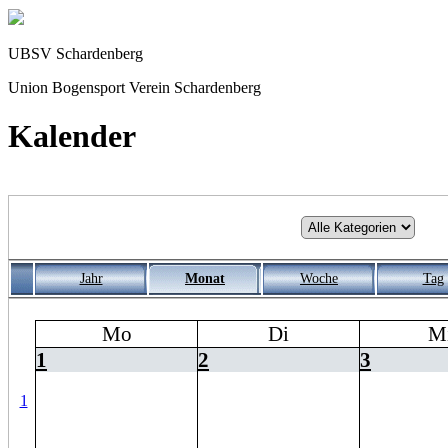
UBSV Schardenberg
Union Bogensport Verein Schardenberg
Kalender
Jahr
Monat
Woche
Tag
Mo
Di
M
1
2
3
1