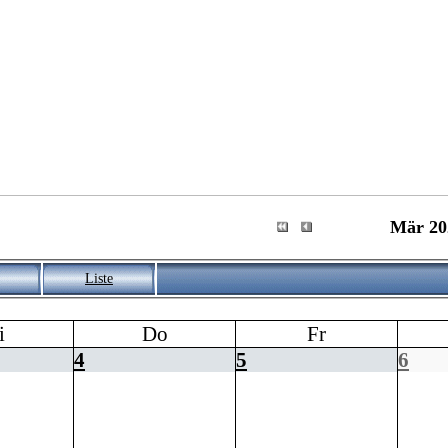
Mär 20
Liste
i
Do
Fr
4
5
6