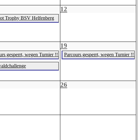
12
ot Trophy BSV Helfenberg
19
rs gesperrt, wegen Turnier !!!
Parcours gesperrt, wegen Turnier !!!
aldchallenge
26