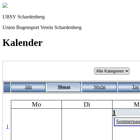
UBSV Schardenberg
Union Bogensport Verein Schardenberg
Kalender
Jahr
Monat
Woche
Tag
Mo
Di
M
1
Sommerpau
1