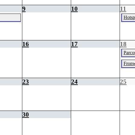
9
10
11
Hotsp
16
17
18
Parcou
Fronw
23
24
25
30