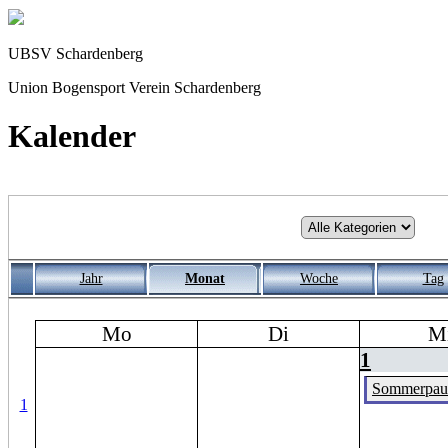
UBSV Schardenberg
Union Bogensport Verein Schardenberg
Kalender
Jahr
Monat
Woche
Tag
Mo
Di
M
1
Sommerpau
1