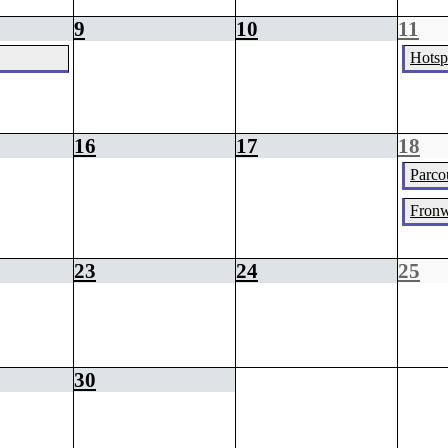
9
10
11
Hotsp
16
17
18
Parcou
Fronw
23
24
25
30