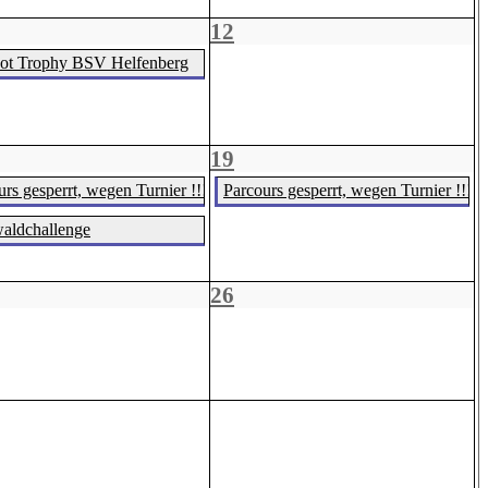
12
ot Trophy BSV Helfenberg
19
rs gesperrt, wegen Turnier !!!
Parcours gesperrt, wegen Turnier !!!
aldchallenge
26