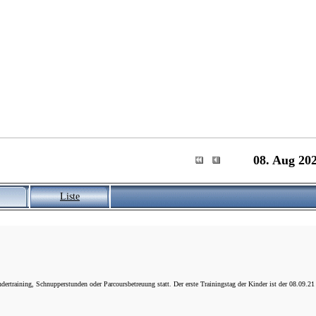
08. Aug 202
Liste
rtraining, Schnupperstunden oder Parcoursbetreuung statt. Der erste Trainingstag der Kinder ist der 08.09.21