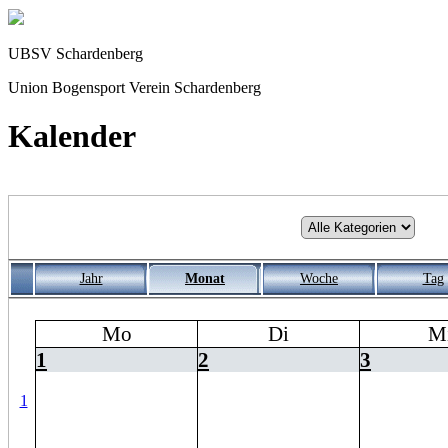
UBSV Schardenberg
Union Bogensport Verein Schardenberg
Kalender
Jahr
Monat
Woche
Tag
Mo
Di
M
1
2
3
1