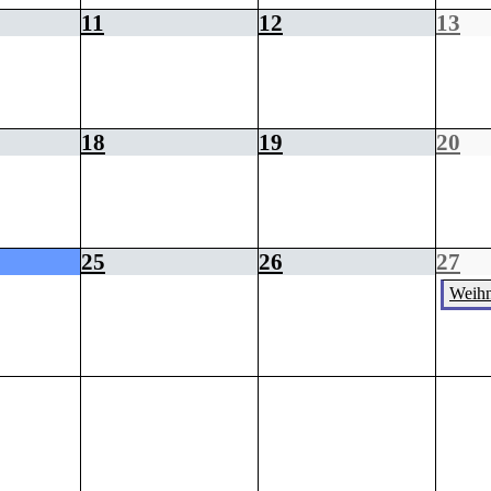
11
12
13
18
19
20
25
26
27
Weihn