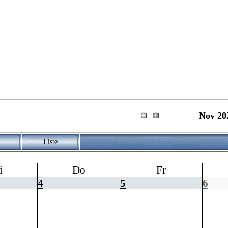
Nov 20
Liste
i
Do
Fr
4
5
6