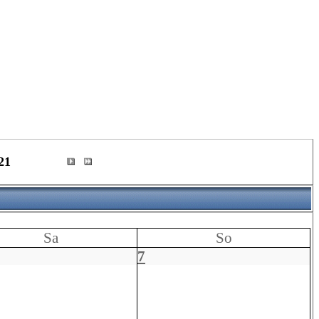
21
Sa
So
7