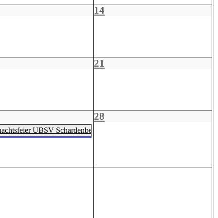
14
21
28
achtsfeier UBSV Schardenberg