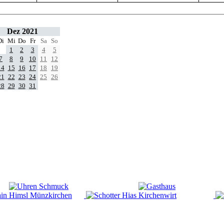
Dez 2021
Di
Mi
Do
Fr
Sa
So
1
2
3
4
5
7
8
9
10
11
12
14
15
16
17
18
19
21
22
23
24
25
26
28
29
30
31