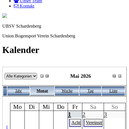
Unser Team
Kontakt
UBSV Schardenberg
Union Bogensport Verein Schardenberg
Kalender
Mai 2026
Jahr
Monat
Woche
Tag
Liste
Mo
Di
Mi
Do
Fr
Sa
So
1
2
3
Achtung Parcours Ganztägig ges
Vereinsmeisterschaft für
1