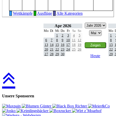
Wettkämpfe
Ausflüge
Alle Kategorien
Apr 2026
Mo
Di
Mi
Do
Fr
Sa
So
Mo
1
2
3
4
5
1
6
7
8
9
10
11
12
8
13
14
15
16
17
18
19
15
20
21
22
23
24
25
26
22
27
28
29
30
29
Heute
Unsere Sponsoren