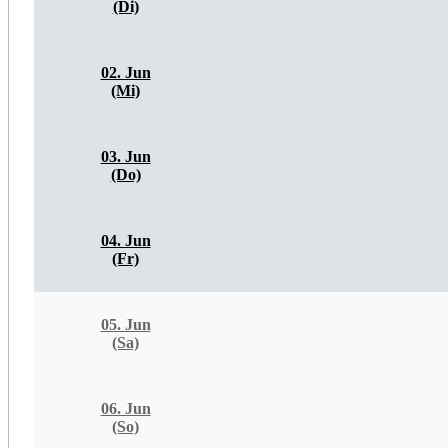
(Di)
02. Jun
(Mi)
03. Jun
(Do)
04. Jun
(Fr)
05. Jun
(Sa)
06. Jun
(So)