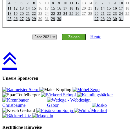
4
5
6
7
8
9
10
8
9
10
11
12
13
14
6
7
8
9
10
11
11
12
13
14
15
16
17
15
16
17
18
19
20
21
13
14
15
16
17
18
18
19
20
21
22
23
24
22
23
24
25
26
27
28
20
21
22
23
24
25
25
26
27
28
29
30
31
29
30
27
28
29
30
31
Heute
Unsere Sponsoren
Rechtliche Hinweise