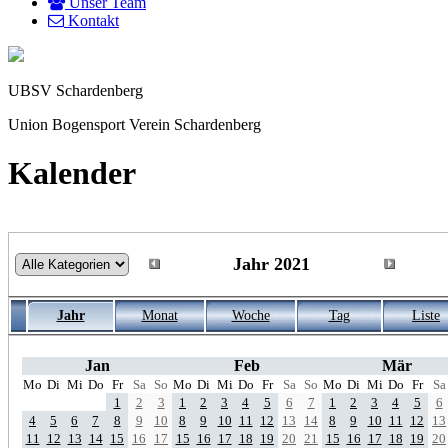
Unser Team
Kontakt
UBSV Schardenberg
Union Bogensport Verein Schardenberg
Kalender
Jahr 2021
Jahr
Monat
Woche
Tag
Liste
Jan
Feb
Mär
Mo
Di
Mi
Do
Fr
Sa
So
Mo
Di
Mi
Do
Fr
Sa
So
Mo
Di
Mi
Do
Fr
Sa
1
2
3
1
2
3
4
5
6
7
1
2
3
4
5
6
4
5
6
7
8
9
10
8
9
10
11
12
13
14
8
9
10
11
12
13
11
12
13
14
15
16
17
15
16
17
18
19
20
21
15
16
17
18
19
20