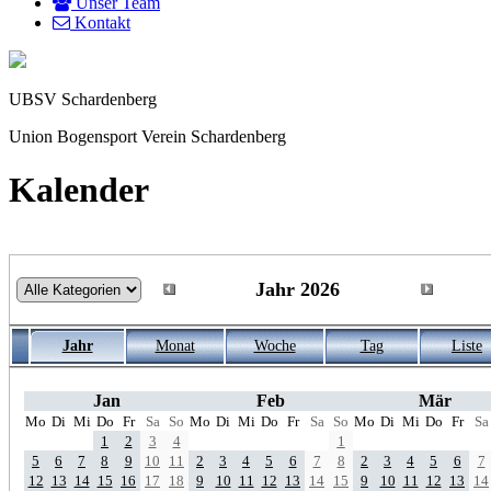
Unser Team
Kontakt
UBSV Schardenberg
Union Bogensport Verein Schardenberg
Kalender
Jahr 2026
Jahr
Monat
Woche
Tag
Liste
Jan
Feb
Mär
Mo
Di
Mi
Do
Fr
Sa
So
Mo
Di
Mi
Do
Fr
Sa
So
Mo
Di
Mi
Do
Fr
Sa
1
2
3
4
1
5
6
7
8
9
10
11
2
3
4
5
6
7
8
2
3
4
5
6
7
12
13
14
15
16
17
18
9
10
11
12
13
14
15
9
10
11
12
13
14