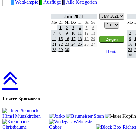
Wettkämpfe
Ausflüge
Alle Kategorien
Jun 2021
Mo
Di
Mi
Do
Fr
Sa
So
Mo
1
2
3
4
5
6
7
8
9
10
11
12
13
2
14
15
16
17
18
19
20
9
21
22
23
24
25
26
27
16
28
29
30
23
Heute
30
Unsere Sponsoren