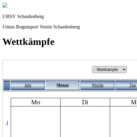
UBSV Schardenberg
Union Bogensport Verein Schardenberg
Wettkämpfe
Jahr
Monat
Woche
Tag
Mo
Di
M
1