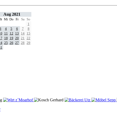
Aug 2021
Di
Mi
Do
Fr
Sa
So
1
3
4
5
6
7
8
10
11
12
13
14
15
17
18
19
20
21
22
24
25
26
27
28
29
31